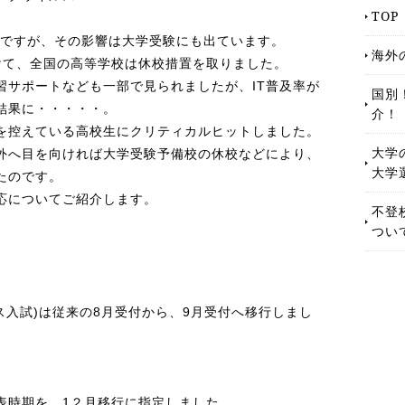
TOP
スですが、その影響は大学受験にも出ています。
海外
けて、全国の高等学校は休校措置を取りました。
習サポートなども一部で見られましたが、IT普及率が
国別
結果に・・・・・。
介！
を控えている高校生にクリティカルヒットしました。
大学
外へ目を向ければ大学受験予備校の休校などにより、
大学
たのです。
応についてご紹介します。
不登
つい
ス入試)は従来の8月受付から、9月受付へ移行しまし
表時期を、1２月移行に指定しました。