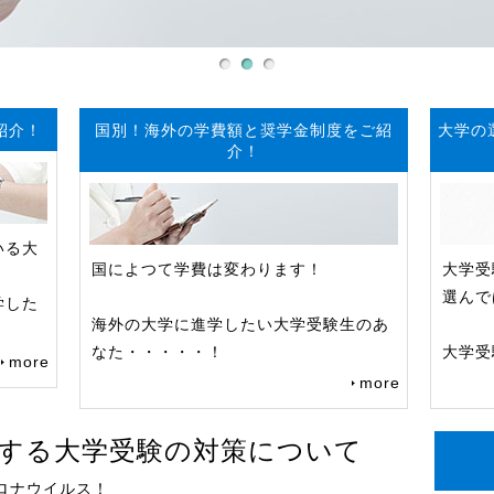
紹介！
国別！海外の学費額と奨学金制度をご紹
大学の
介！
いる大
国によつて学費は変わります！
大学受
選んで
学した
海外の大学に進学したい大学受験生のあ
なた・・・・・！
大学受
more
more
する大学受験の対策について
ロナウイルス！